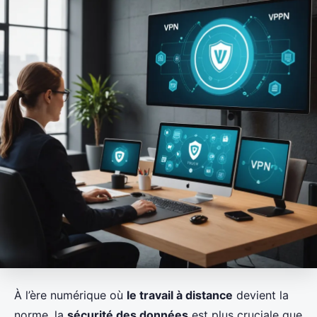
À l’ère numérique où
le travail à distance
devient la
norme, la
sécurité des données
est plus cruciale que