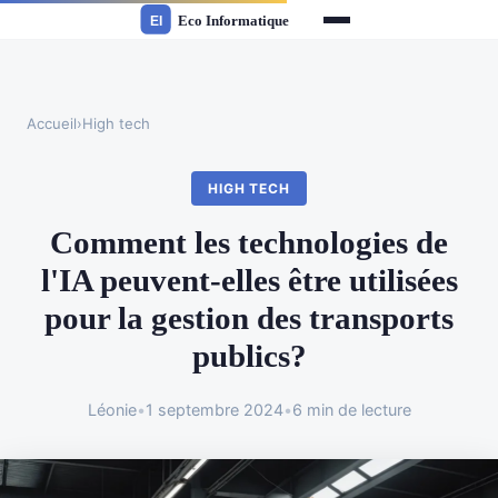
Accueil
›
High tech
HIGH TECH
Comment les technologies de
l'IA peuvent-elles être utilisées
pour la gestion des transports
publics?
Léonie
•
1 septembre 2024
•
6 min de lecture